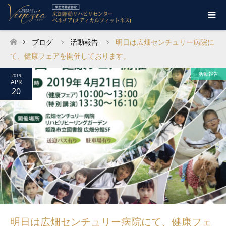
ブログ
活動報告
明日は広畑センチュリー病院に
ホーム
て、健康フェアを開催しております。
活動報告
2019
APR
20
明日は広畑センチュリー病院にて、健康フェ