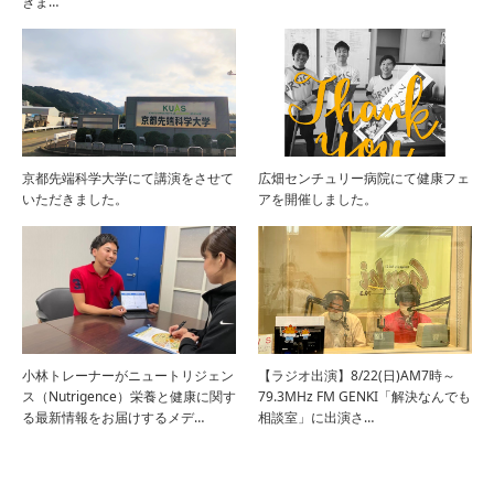
きま…
京都先端科学大学にて講演をさせて
広畑センチュリー病院にて健康フェ
いただきました。
アを開催しました。
小林トレーナーがニュートリジェン
【ラジオ出演】8/22(日)AM7時～
ス（Nutrigence）栄養と健康に関す
79.3MHz FM GENKI「解決なんでも
る最新情報をお届けするメデ…
相談室」に出演さ…